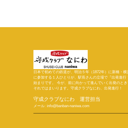
日本で初めての鉄道が、明治５年（1872年）に新橋・
に参加する１人ひとりが、駅長さんの立場で『出発進行
始まりです。 今が、前に向かって進んでいく出発のと
それではまいります。守成クラブなにわ、出発進行！
守成クラブなにわ 運営担当
メール: info@banban-naniwa.com