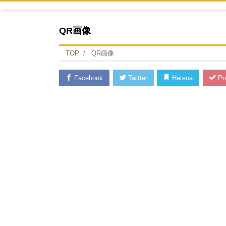
QR画像
TOP
QR画像
Facebook
Twitter
Hatena
Po